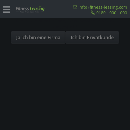
Sind Sie als Firma hier?
info@fitness-leasing.com
0180 - 000 - 000
Dies ist ein Händler Shop, Preise werden in NETTO
Precor Ergometer
ausgespielt!
Ja ich bin eine Firma
Ich bin Privatkunde