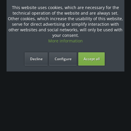
stellt eine großartige Option für Studios dar, die gerade
This website uses cookies, which are necessary for the
erst in den Markt...
technical operation of the website and are always set.
€1,232.00 *
Other cookies, which increase the usability of this website,
€1,400.00 *
serve for direct advertising or simplify interaction with
other websites and social networks, will only be used with
your consent.
More information
Remember
Zum Produkt
Decline
Configure
Accept all
Spinner® Shift Indoor Bike / Cycle. Aktuelles...