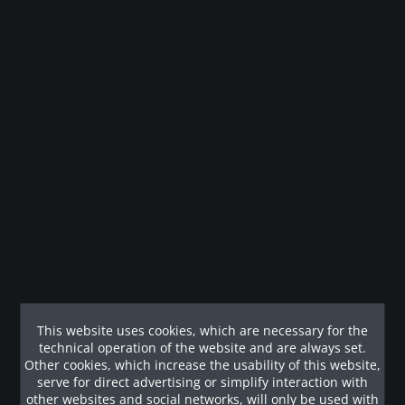
Profi Laufband TRM 885 (schwarz/ Black Pearl)....
PRECOR Laufband TRM 885 mit dem speziellen
Waldbodeneffekt Die professionellen Laufbänder von
PRECOR sind mit der neuen „Integrated Footplant
Technology (IFT)“ und „Ground Effects®
Kontrollsystemeinrichtung“ ausgestattet. Das führt dazu,...
€12,832.28 *
€14,989.92 *
This website uses cookies, which are necessary for the
technical operation of the website and are always set.
Other cookies, which increase the usability of this website,
serve for direct advertising or simplify interaction with
Remember
other websites and social networks, will only be used with