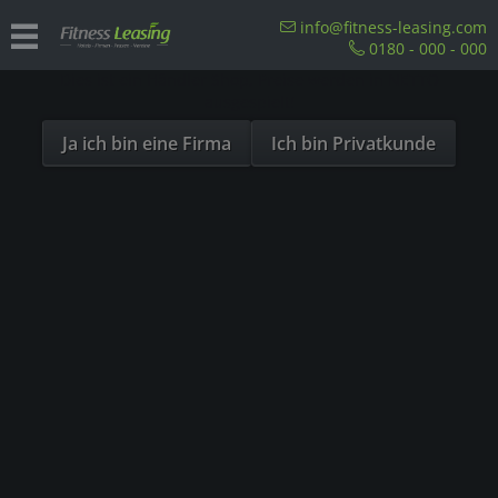
Sind Sie als Firma hier?
info@fitness-leasing.com
0180 - 000 - 000
Dies ist ein Händler Shop, Preise werden in NETTO
Precor Laufband
ausgespielt!
Ja ich bin eine Firma
Ich bin Privatkunde