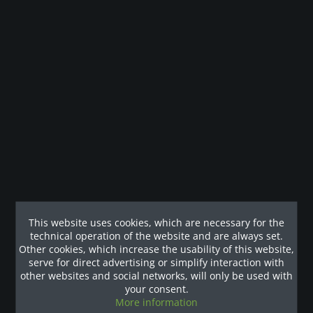
Description
Die Pro Clubline Series II wurde entwickelt, um ein
intensives Training bei gleichzeitiger...
more
Technische Details
Technische Spezifikationen Volle kommerzielle Bewertung
Inklusive Instruktionsplakat 5...
mehr
This website uses cookies, which are necessary for the
technical operation of the website and are always set.
Our References
Other cookies, which increase the usability of this website,
serve for direct advertising or simplify interaction with
other websites and social networks, will only be used with
your consent.
More information