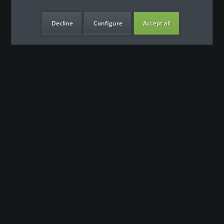
Decline
Configure
Accept all
our benefits
Contact
Our support team looks forward to hearing from you
0180 - 000 - 000
info@fitness-leasing.com
Shop service