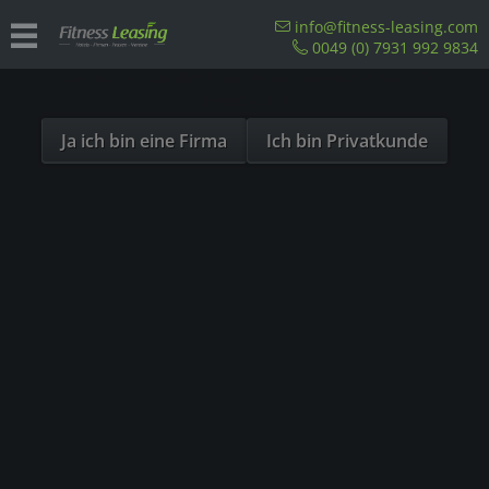
Sind Sie als Firma hier?
info@fitness-leasing.com
0049 (0) 7931 992 9834
Dies ist ein Händler Shop, Preise werden in NETTO
Übersicht
Precor
ausgespielt!
Ja ich bin eine Firma
Ich bin Privatkunde