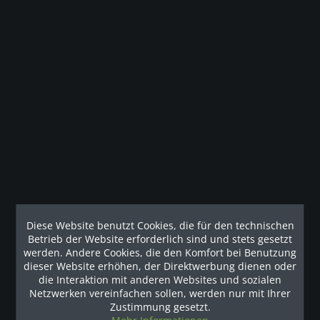
Beschreibung
PRECOR Laufband TRM 885 mit dem speziellen
Waldbodeneffekt Die professionellen...
mehr
Kunden haben sich ebenfalls angesehen
Наши рекомендации
Diese Website benutzt Cookies, die für den technischen
Betrieb der Website erforderlich sind und stets gesetzt
werden. Andere Cookies, die den Komfort bei Benutzung
dieser Website erhöhen, der Direktwerbung dienen oder
die Interaktion mit anderen Websites und sozialen
Netzwerken vereinfachen sollen, werden nur mit Ihrer
Zustimmung gesetzt.