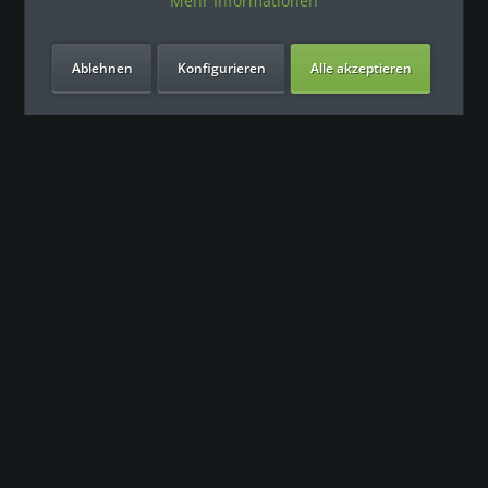
Mehr Informationen
Ablehnen
Konfigurieren
Alle akzeptieren
Unsere Vorteile
Контакт
Наша команда поддержки с нетерпением ждет вашего
обращения.
0049 (0) 7931 992 9834
info@fitness-leasing.com
Сервис