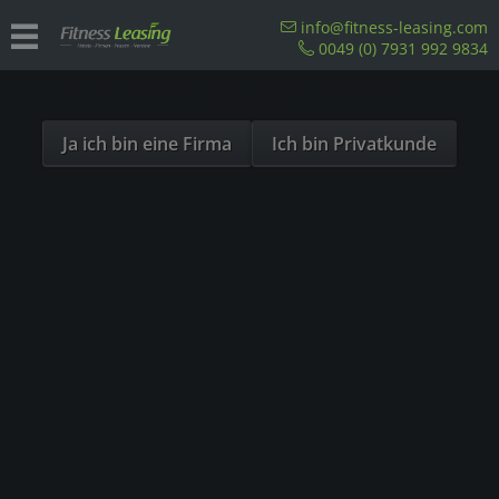
Sind Sie als Firma hier?
info@fitness-leasing.com
0049 (0) 7931 992 9834
Dies ist ein Händler Shop, Preise werden in NETTO
Übersicht
Precor
ausgespielt!
Ja ich bin eine Firma
Ich bin Privatkunde
- 23%