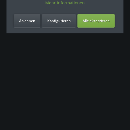
Mehr Informationen
Ablehnen
Konfigurieren
Alle akzeptieren
Unsere Vorteile
Контакт
Наша команда поддержки с нетерпением ждет вашего
обращения.
0049 (0) 7931 992 9834
info@fitness-leasing.com