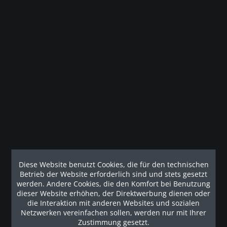
Beschreibung
Das innovative, robuste Design des AMT® 733 verfügt nun
über eine variable Schrittlänge...
mehr
Kunden kauften auch
Kunden haben sich ebenfalls angesehen
Diese Website benutzt Cookies, die für den technischen
Наши рекомендации
Betrieb der Website erforderlich sind und stets gesetzt
werden. Andere Cookies, die den Komfort bei Benutzung
dieser Website erhöhen, der Direktwerbung dienen oder
die Interaktion mit anderen Websites und sozialen
Netzwerken vereinfachen sollen, werden nur mit Ihrer
Zustimmung gesetzt.