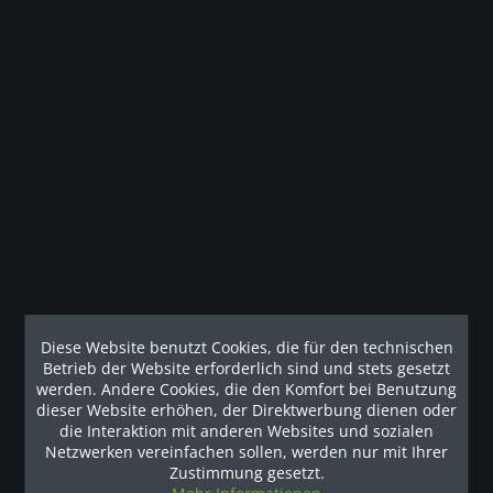
Beschreibung
Das Gerät ist ein Ausstellungsstück und wurde nur zum
testen benutzt. Wir geben die volle...
mehr
Kunden haben sich ebenfalls angesehen
Наши рекомендации
Diese Website benutzt Cookies, die für den technischen
Betrieb der Website erforderlich sind und stets gesetzt
werden. Andere Cookies, die den Komfort bei Benutzung
dieser Website erhöhen, der Direktwerbung dienen oder
die Interaktion mit anderen Websites und sozialen
Netzwerken vereinfachen sollen, werden nur mit Ihrer
Zustimmung gesetzt.