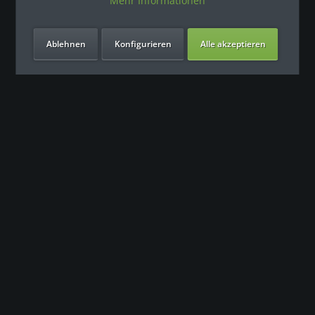
Mehr Informationen
Ablehnen
Konfigurieren
Alle akzeptieren
Unsere Vorteile
Контакт
Наша команда поддержки с нетерпением ждет вашего
обращения.
0049 (0) 7931 992 9834
info@fitness-leasing.com
Сервис