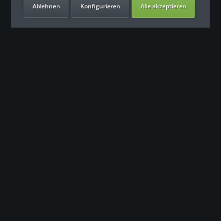
Ablehnen
Konfigurieren
Alle akzeptieren
Unsere Vorteile
Контакт
Наша команда поддержки с нетерпением ждет вашего
обращения.
0049 (0) 7931 992 9834
info@fitness-leasing.com
Сервис
Информация
Newsletter