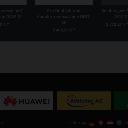
npresse und
Pro Dual Ad- und
Beinbeuger/ 
ne DCLP-SF
Abduktorenmaschine DIOT-
7514 Du
SF
9 € *
2 772,27 € 
2 408,59 € *
Lieferung
R
hr