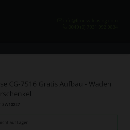
info@fitness-leasing.com
0049 (0) 7931 992 9834
se CG-7516 Gratis Aufbau - Waden
rschenkel
r
SW10227
nicht auf Lager