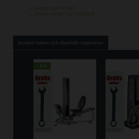
Fragen zum Artikel?
Weitere Artikel von Tuff Stuff
Kunden haben sich ebenfalls angesehen
- 9 %
- 9 %