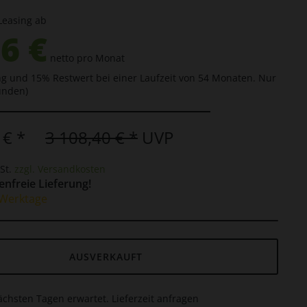
Leasing ab
6 €
netto pro Monat
g und 15% Restwert bei einer Laufzeit von 54 Monaten. Nur
unden)
 € *
3 108,40 € *
UVP
St.
zzgl. Versandkosten
nfreie Lieferung!
0 Werktage
AUSVERKAUFT
ächsten Tagen erwartet. Lieferzeit anfragen