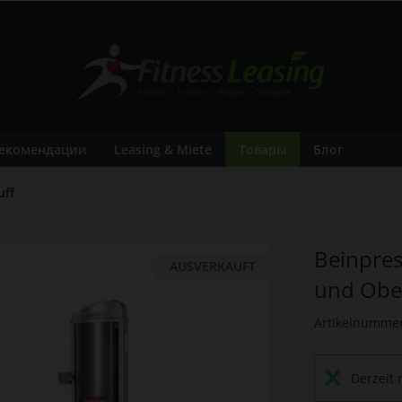
екомендации
Leasing & Miete
Товары
Блог
uff
Beinpres
AUSVERKAUFT
- 11%
und Obe
Artikelnumme
Derzeit 