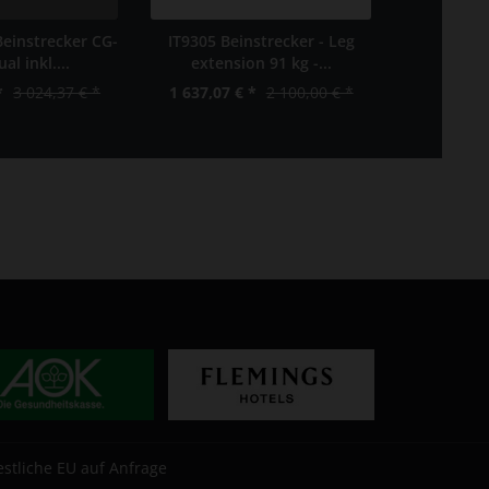
Beinstrecker CG-
IT9305 Beinstrecker - Leg
RBK 835 
al inkl....
extension 91 kg -...
Aufb
*
3 024,37 € *
1 637,07 € *
2 100,00 € *
3 890,00 
estliche EU auf Anfrage