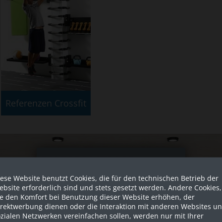
Referenzen Crossfit
Sind Sie als Firma hier?
ese Website benutzt Cookies, die für den technischen Betrieb der
Dies ist ein Händler Shop, Preise
bsite erforderlich sind und stets gesetzt werden. Andere Cookies,
werden in NETTO ausgespielt!
ie den Komfort bei Benutzung dieser Website erhöhen, der
irektwerbung dienen oder die Interaktion mit anderen Websites u
zialen Netzwerken vereinfachen sollen, werden nur mit Ihrer
Ja ich bin eine Firma