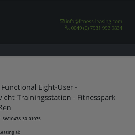
info@fitness-leasing.com
0049 (0) 7931 992 9834
Functional Eight-User -
icht-Trainingsstation - Fitnesspark
ußen
r
SW10478-30-01075
Leasing ab