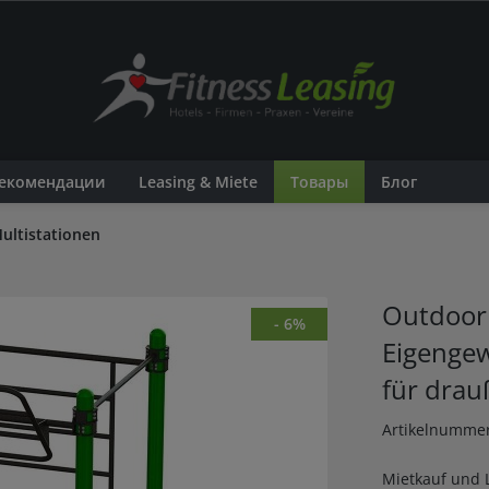
екомендации
Leasing & Miete
Товары
Блог
ultistationen
Outdoor 
- 6%
Eigengew
für dra
Artikelnumme
Mietkauf und 