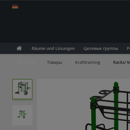
Russisch
Räume und Lösungen
Целевые группы
Р
Übersicht
Товары
Krafttraining
Racks/ M