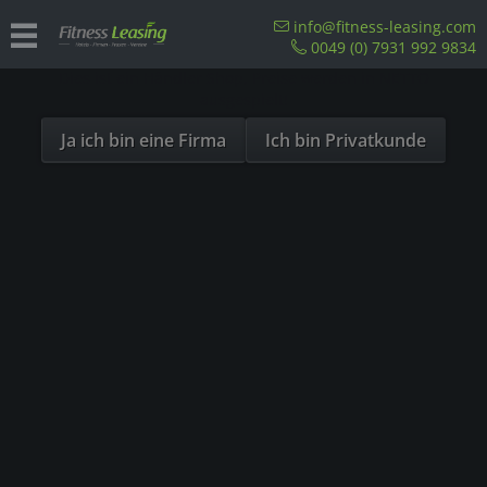
Sind Sie als Firma hier?
info@fitness-leasing.com
0049 (0) 7931 992 9834
Dies ist ein Händler Shop, Preise werden in NETTO
Übersicht
Precor
ausgespielt!
Ja ich bin eine Firma
Ich bin Privatkunde