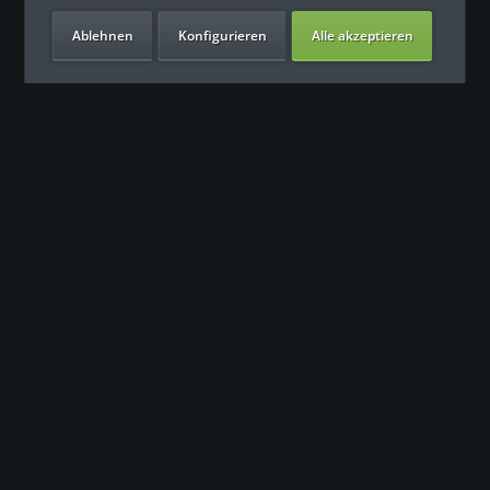
Ablehnen
Konfigurieren
Alle akzeptieren
Unsere Vorteile
Контакт
Наша команда поддержки с нетерпением ждет вашего
обращения.
0049 (0) 7931 992 9834
info@fitness-leasing.com
Сервис
Информация