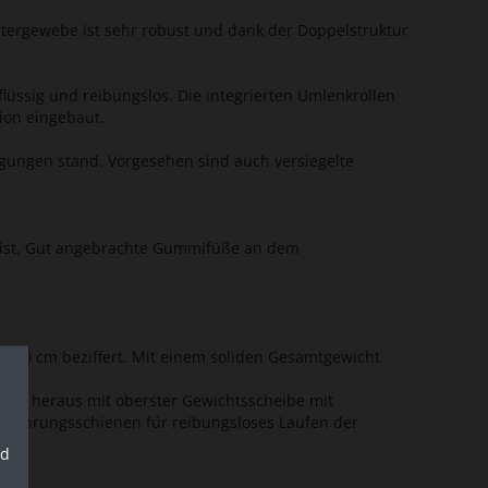
tergewebe ist sehr robust und dank der Doppelstruktur
lüssig und reibungslos. Die integrierten Umlenkrollen
ion eingebaut.
gungen stand. Vorgesehen sind auch versiegelte
n ist. Gut angebrachte Gummifüße an dem
x 150 cm beziffert. Mit einem soliden Gesamtgewicht
sgrad heraus mit oberster Gewichtsscheibe mit
e Führungsschienen für reibungsloses Laufen der
nd