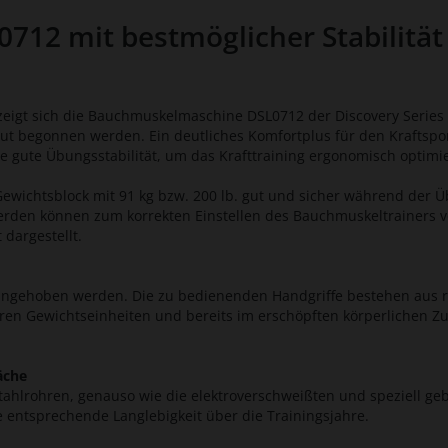
12 mit bestmöglicher Stabilität
zeigt sich die Bauchmuskelmaschine DSL0712 der Discovery Series 
t begonnen werden. Ein deutliches Komfortplus für den Kraftspor
ne gute Übungsstabilität, um das Krafttraining ergonomisch optimi
Gewichtsblock mit 91 kg bzw. 200 lb. gut und sicher während der
werden können zum korrekten Einstellen des Bauchmuskeltrainers 
 dargestellt.
ht angehoben werden. Die zu bedienenden Handgriffe bestehen aus
 Gewichtseinheiten und bereits im erschöpften körperlichen Zust
äche
hlrohren, genauso wie die elektroverschweißten und speziell gebo
 entsprechende Langlebigkeit über die Trainingsjahre.