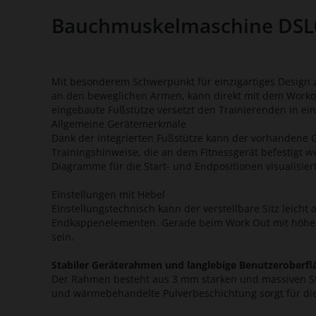
Bauchmuskelmaschine DSL07
Mit besonderem Schwerpunkt für einzigartiges Design 
an den beweglichen Armen, kann direkt mit dem Workou
eingebaute Fußstütze versetzt den Trainierenden in ei
Allgemeine Gerätemerkmale
Dank der integrierten Fußstütze kann der vorhandene 
Trainingshinweise, die an dem Fitnessgerät befestigt 
Diagramme für die Start- und Endpositionen visualisiert
Einstellungen mit Hebel
Einstellungstechnisch kann der verstellbare Sitz leic
Endkappenelementen. Gerade beim Work Out mit höheren
sein.
Stabiler Geräterahmen und langlebige Benutzeroberfl
Der Rahmen besteht aus 3 mm starken und massiven Sta
und wärmebehandelte Pulverbeschichtung sorgt für die