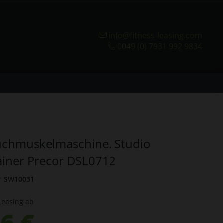
info@fitness-leasing.com
0049 (0) 7931 992 9834
uchmuskelmaschine. Studio
ainer Precor DSL0712
r
SW10031
Leasing ab
6 €