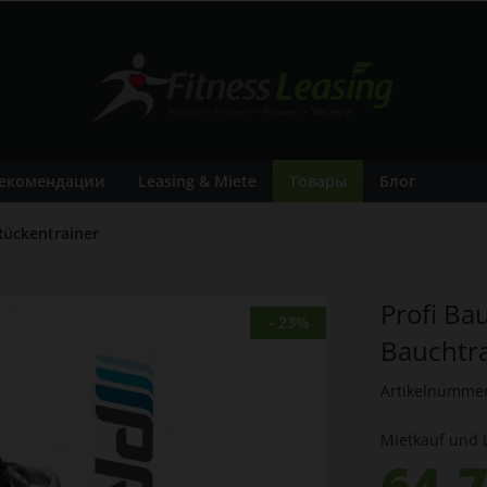
екомендации
Leasing & Miete
Товары
Блог
Rückentrainer
Profi Ba
- 23%
Bauchtr
Artikelnumme
Mietkauf und 
64,7