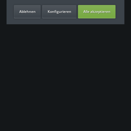
Ablehnen
Konfigurieren
Alle akzeptieren
Unsere Vorteile
Kontakt
Unser Support freut sich auf Sie
0049 (0) 7931 992 9834
info@fitness-leasing.com
Service