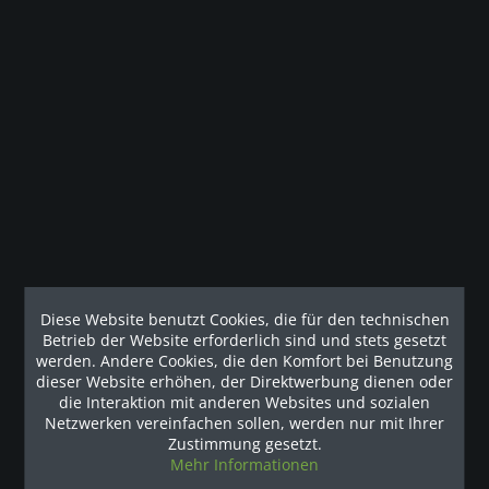
Beschreibung
PRECOR Laufband TRM 885 mit dem speziellen
Waldbodeneffekt Die professionellen Laufbänder...
mehr
Kunden haben sich ebenfalls angesehen
Diese Website benutzt Cookies, die für den technischen
Unsere Referenzen
Betrieb der Website erforderlich sind und stets gesetzt
werden. Andere Cookies, die den Komfort bei Benutzung
dieser Website erhöhen, der Direktwerbung dienen oder
die Interaktion mit anderen Websites und sozialen
Netzwerken vereinfachen sollen, werden nur mit Ihrer
Zustimmung gesetzt.
Mehr Informationen