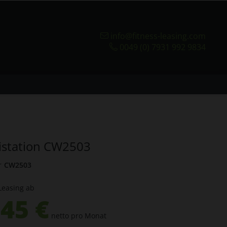
info@fitness-leasing.com
0049 (0) 7931 992 9834
istation CW2503
r
CW2503
Leasing ab
45 €
netto pro Monat