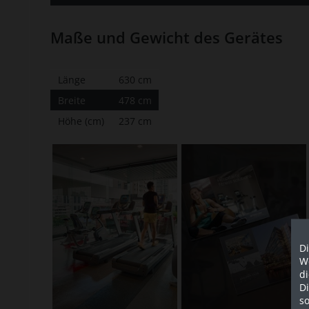
Maße und Gewicht des Gerätes
Länge
630 cm
Breite
478 cm
Höhe (cm)
237 cm
Di
We
d
D
so