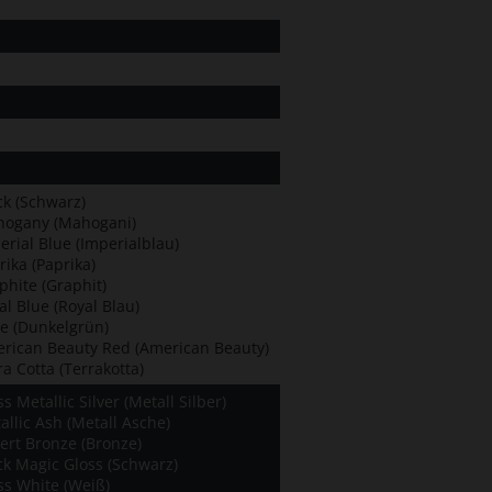
ck (Schwarz)
ogany (Mahogani)
erial Blue (Imperialblau)
rika (Paprika)
phite (Graphit)
al Blue (Royal Blau)
te (Dunkelgrün)
rican Beauty Red (American Beauty)
ra Cotta (Terrakotta)
s Metallic Silver (Metall Silber)
allic Ash (Metall Asche)
ert Bronze (Bronze)
ck Magic Gloss (Schwarz)
ss White (Weiß)