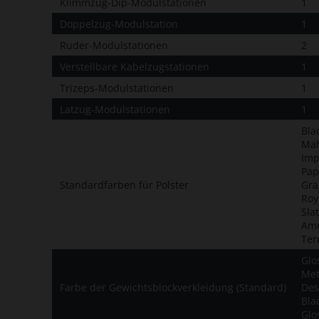
Klimmzug-Dip-Modulstationen
1
Doppelzug-Modulstation
1
Ruder-Modulstationen
2
Verstellbare Kabelzugstationen
1
Trizeps-Modulstationen
1
Latzug-Modulstationen
1
Bla
Mah
Imp
Pap
Standardfarben für Polster
Gra
Roy
Sla
Ame
Ter
Glos
Met
Farbe der Gewichtsblockverkleidung (Standard)
Des
Bla
Glo