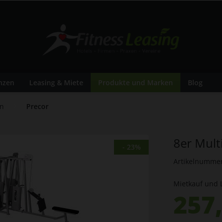
nzen
Leasing & Miete
Produkte und Marken
Blog
en
Precor
8er Mult
- 23%
Artikelnumme
Mietkauf und 
257,