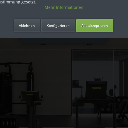
ustimmung gesetzt.
Mehr Informationen
Referenzen Crossfit
Ich bin Privatkunde
Ablehnen
Konfigurieren
Alle akzeptieren