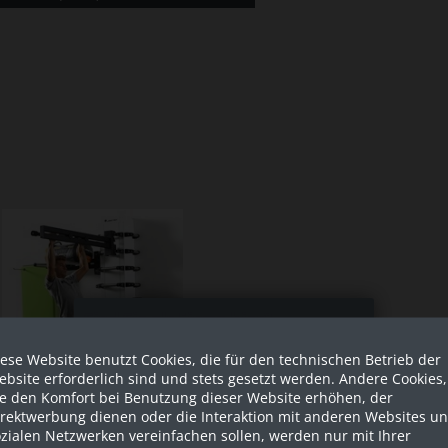
Sind Sie als Firma hier?
ese Website benutzt Cookies, die für den technischen Betrieb der
Dies ist ein Händler Shop, Preise
bsite erforderlich sind und stets gesetzt werden. Andere Cookies,
werden in NETTO ausgespielt!
ie den Komfort bei Benutzung dieser Website erhöhen, der
irektwerbung dienen oder die Interaktion mit anderen Websites u
zialen Netzwerken vereinfachen sollen, werden nur mit Ihrer
Ja ich bin eine Firma