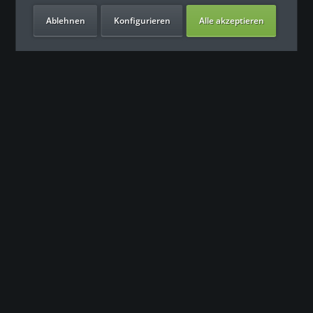
Ablehnen
Konfigurieren
Alle akzeptieren
Unsere Vorteile
Kontakt
Unser Support freut sich auf Sie
0049 (0) 7931 992 9834
info@fitness-leasing.com
Service
Informationen