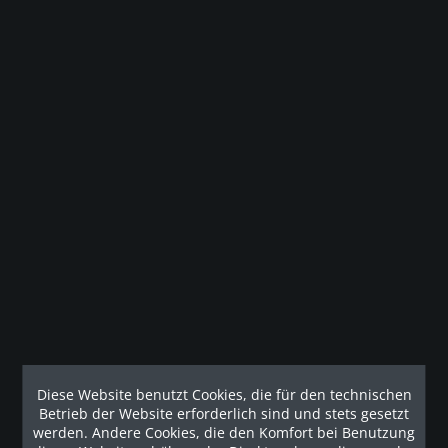
Merken
Gesetzliche Gewährleistung
Beschreibung
Tuff Stuff Apollo 7400 als elegante 4-Station-
Krafteinrichtung für das anspruchsvolle...
mehr
Technische Details
Technische Daten der Tuff Stuff Apollo 7400: Die Tuff Stuff
Diese Website benutzt Cookies, die für den technischen
Apollo 7400 wird mit...
mehr
Betrieb der Website erforderlich sind und stets gesetzt
werden. Andere Cookies, die den Komfort bei Benutzung