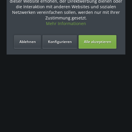
dieser Website erhöhen, der Direktwerbung dienen oder
Kunden haben sich ebenfalls angesehen
die Interaktion mit anderen Websites und sozialen
Netzwerken vereinfachen sollen, werden nur mit Ihrer
Zustimmung gesetzt.
Unsere Referenzen
Mehr Informationen
Ablehnen
Konfigurieren
Alle akzeptieren
Unsere Vorteile
Kontakt