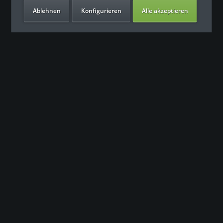
Ablehnen
Konfigurieren
Alle akzeptieren
Unsere Vorteile
Kontakt
Unser Support freut sich auf Sie
0049 (0) 7931 992 9834
info@fitness-leasing.com
Service
Informationen