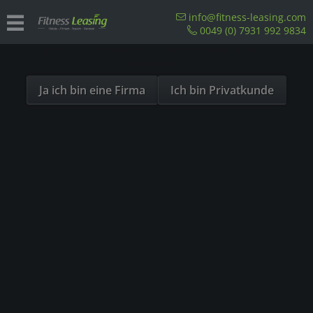
Sind Sie als Firma hier?
info@fitness-leasing.com
0049 (0) 7931 992 9834
Dies ist ein Händler Shop, Preise werden in NETTO
Übersicht
Einzelstationen
ausgespielt!
Ja ich bin eine Firma
Ich bin Privatkunde