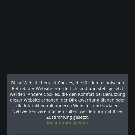
Beschreibung
Professionell und umfangreich – perfektes Krafttraining
mit der G7 Heimtrainings...
Kunden haben sich ebenfalls angesehen
Unsere Referenzen
Diese Website benutzt Cookies, die für den technischen
Betrieb der Website erforderlich sind und stets gesetzt
werden. Andere Cookies, die den Komfort bei Benutzung
dieser Website erhöhen, der Direktwerbung dienen oder
die Interaktion mit anderen Websites und sozialen
Netzwerken vereinfachen sollen, werden nur mit Ihrer
Zustimmung gesetzt.
Mehr Informationen