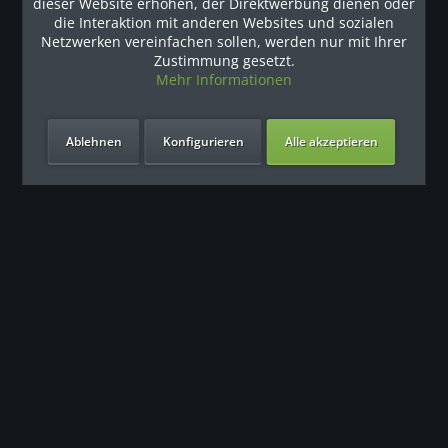
dieser Website erhöhen, der Direktwerbung dienen oder
Kunden haben sich ebenfalls angesehen
die Interaktion mit anderen Websites und sozialen
Netzwerken vereinfachen sollen, werden nur mit Ihrer
Zustimmung gesetzt.
Unsere Referenzen
Mehr Informationen
Ablehnen
Konfigurieren
Alle akzeptieren
Unsere Vorteile
Kontakt