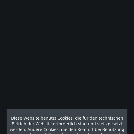
Merken
Gesetzliche Gewährleistung
Beschreibung
B-Ware - Stornorückläufer Das verkaufte Gerät ist ein
Stornorückläufer, es ist...
mehr
Technische Details
Funktionen Kontaktgesteuerte und telemetrische
Diese Website benutzt Cookies, die für den technischen
Herzfrequenzmessung: Ja Lenkerdesign:...
mehr
Betrieb der Website erforderlich sind und stets gesetzt
werden. Andere Cookies, die den Komfort bei Benutzung