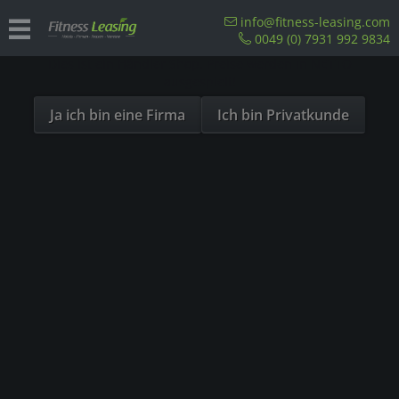
Sind Sie als Firma hier?
info@fitness-leasing.com
0049 (0) 7931 992 9834
Dies ist ein Händler Shop, Preise werden in NETTO
Übersicht
Sitzergometer
ausgespielt!
Ja ich bin eine Firma
Ich bin Privatkunde
AUSVERKAUFT
- 17%