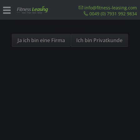
Sind Sie als Firma hier?
info@fitness-leasing.com
0049 (0) 7931 992 9834
Dies ist ein Händler Shop, Preise werden in NETTO
Übersicht
Sitzergometer
ausgespielt!
Ja ich bin eine Firma
Ich bin Privatkunde