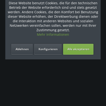
Diese Website benutzt Cookies, die für den technischen
Betrieb der Website erforderlich sind und stets gesetzt
werden. Andere Cookies, die den Komfort bei Benutzung
dieser Website erhöhen, der Direktwerbung dienen oder
die Interaktion mit anderen Websites und sozialen
Netzwerken vereinfachen sollen, werden nur mit Ihrer
Zustimmung gesetzt.
Mehr Informationen
Ablehnen
Konfigurieren
Alle akzeptieren
R60 Liegeergometer
Das besondere Leistungsmerkmal beim R60 Halbliege
Ergometer Vision Fitness ist der integrierte stromlose
Generatorbetrieb (2 Stage Generator), der das
Cardiotraining auch ohne Strom ermöglicht. Zu weiteren
besonderen Pluspunkten in...
1.847,90 € *
2.100,00 € *