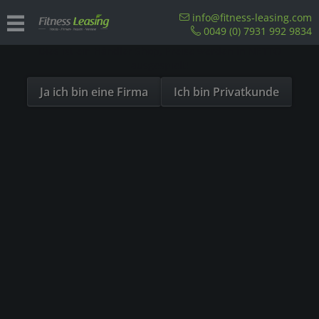
Sind Sie als Firma hier?
info@fitness-leasing.com
0049 (0) 7931 992 9834
Dies ist ein Händler Shop, Preise werden in NETTO
Ergometer
ausgespielt!
Ja ich bin eine Firma
Ich bin Privatkunde
Immer noch der Favorit
Das klassische, gelenkschonende Ausdauertraining
findet nach wie vor auf Ergometern statt.