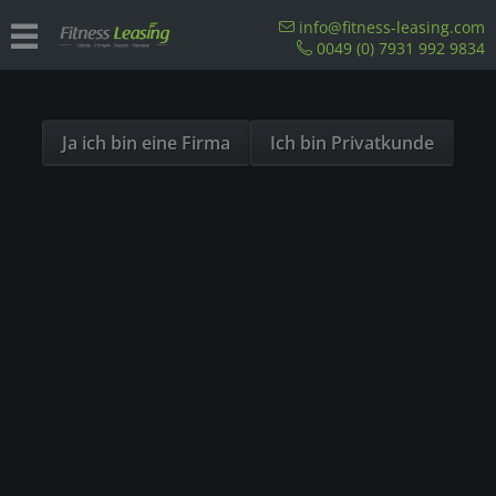
Sind Sie als Firma hier?
info@fitness-leasing.com
0049 (0) 7931 992 9834
Dies ist ein Händler Shop, Preise werden in NETTO
Übersicht
Sitzergometer
ausgespielt!
Ja ich bin eine Firma
Ich bin Privatkunde