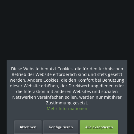
Beschreibung
Ausstattung Medizinprodukt Klasse I Monochromes LCD-
Display mit 4 Tasten (große 4-zeilige...
mehr
Kunden haben sich ebenfalls angesehen
Unsere Referenzen
Diese Website benutzt Cookies, die für den technischen
Betrieb der Website erforderlich sind und stets gesetzt
werden. Andere Cookies, die den Komfort bei Benutzung
dieser Website erhöhen, der Direktwerbung dienen oder
die Interaktion mit anderen Websites und sozialen
Netzwerken vereinfachen sollen, werden nur mit Ihrer
Zustimmung gesetzt.
Mehr Informationen
Ablehnen
Konfigurieren
Alle akzeptieren