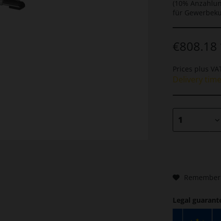
(10% Anzahlun
für Gewerbek
€808.18 
Prices plus V
Delivery tim
Remember
Legal guarant