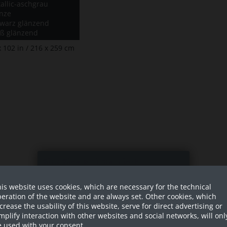
allic-aschgrau
nze
warz glänzend
ß glänzend
x 102 in / 216 x 259 cm
Sind Sie als Firma hier?
is website uses cookies, which are necessary for the technical
Dies ist ein Händler Shop, Preise
eration of the website and are always set. Other cookies, which
werden in NETTO ausgespielt!
crease the usability of this website, serve for direct advertising or
mplify interaction with other websites and social networks, will onl
 2 = 19,5 inches / 49,5 cm
Ja ich bin eine Firma
 used with your consent.