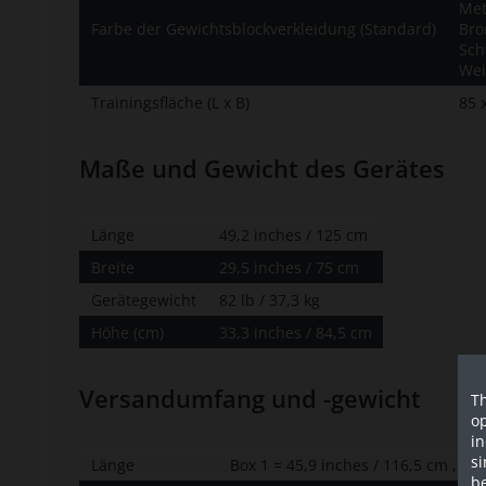
Met
Farbe der Gewichtsblockverkleidung (Standard)
Bro
Sch
Wei
Trainingsfläche (L x B)
85 
Maße und Gewicht des Gerätes
Länge
49,2 inches / 125 cm
Breite
29,5 inches / 75 cm
Gerätegewicht
82 lb / 37,3 kg
Höhe (cm)
33,3 inches / 84,5 cm
Versandumfang und -gewicht
Th
op
in
si
Länge
Box 1 = 45,9 inches / 116,5 cm , Box
be