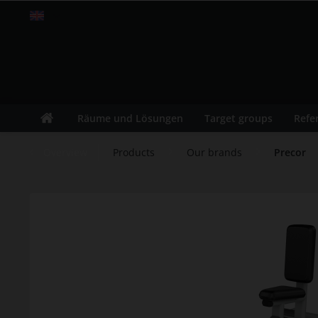
Englisch
Räume und Lösungen
Target groups
Refe
Overview
Products
Our brands
Precor