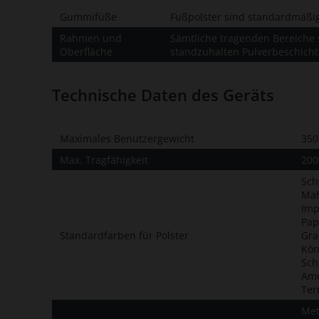
Gummifüße
Fußpolster sind standardmäßig 
Rahmen und
Sämtliche tragenden Bereiche 
Oberfläche
standzuhalten Pulverbeschich
Technische Daten des Geräts
Maximales Benutzergewicht
350
Max. Tragfähigkeit
200
Sch
Ma
Imp
Pap
Standardfarben für Polster
Gra
Kön
Sch
Ame
Ter
Met