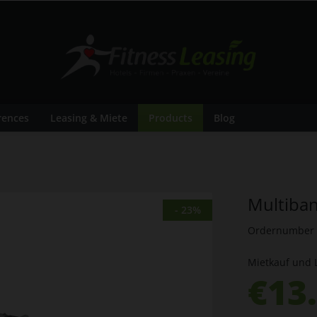
rences
Leasing & Miete
Products
Blog
Multiba
- 23%
Ordernumber
Mietkauf und 
€13