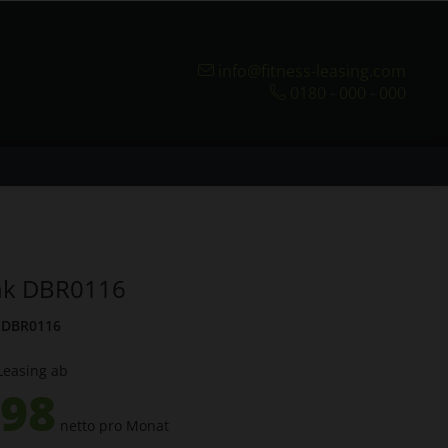
info@fitness-leasing.com
0180 - 000 - 000
nk DBR0116
DBR0116
Leasing ab
.98
netto pro Monat