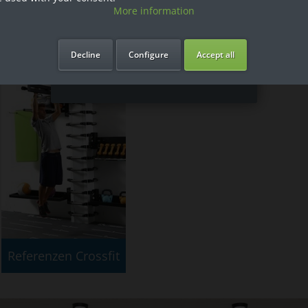
= 12,4 inches / 31,5 cm
More information
= 7,5 inches / 19 cm
Ich bin Privatkunde
b / 5,5 kg
Decline
Configure
Accept all
Referenzen Crossfit