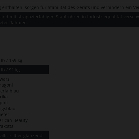
enthalten, sorgen für Stabilität des Geräts und verhindern ein Ve
sind mit strapazierfähigen Stahlrohren in Industriequalität versc
teter Rahmen.
 lb / 159 kg
 lb / 91 kg
warz
hagoni
erialblau
rika
phit
igsblau
iefer
rican Beauty
rakotta
allic-silber glänzend