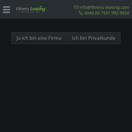
Sind Sie als Firma hier?
info@fitness-leasing.com
0049 (0) 7931 992 9834
Dies ist ein Händler Shop, Preise werden in NETTO
Übersicht
Precor
ausgespielt!
Ja ich bin eine Firma
Ich bin Privatkunde
- 23%