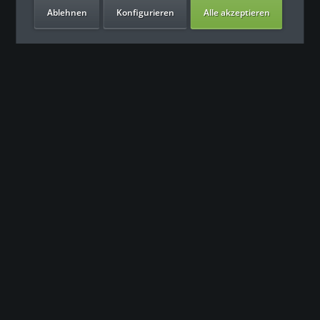
Ablehnen
Konfigurieren
Alle akzeptieren
Unsere Vorteile
Контакт
Наша команда поддержки с нетерпением ждет вашего
обращения.
0049 (0) 7931 992 9834
info@fitness-leasing.com
Сервис
Информация
Newsletter