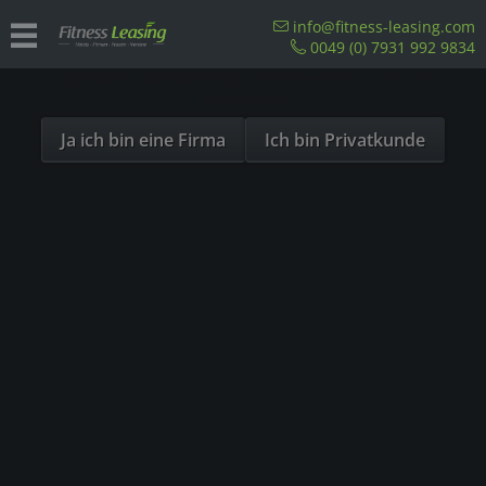
Sind Sie als Firma hier?
info@fitness-leasing.com
0049 (0) 7931 992 9834
Dies ist ein Händler Shop, Preise werden in NETTO
Übersicht
Precor
ausgespielt!
Ja ich bin eine Firma
Ich bin Privatkunde
- 23%