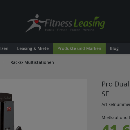
nzen
Leasing & Miete
Produkte und Marken
Blog
Racks/ Multistationen
Pro Dual
SF
Artikelnumme
Mietkauf und 
41,6