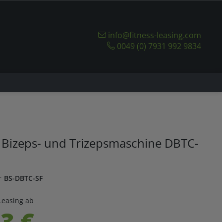
info@fitness-leasing.com
0049 (0) 7931 992 9834
 Bizeps- und Trizepsmaschine DBTC-
r
BS-DBTC-SF
Leasing ab
3 €