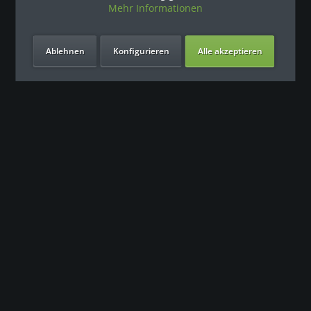
Mehr Informationen
Ablehnen
Konfigurieren
Alle akzeptieren
Unsere Vorteile
Kontakt
Unser Support freut sich auf Sie
0049 (0) 7931 992 9834
info@fitness-leasing.com