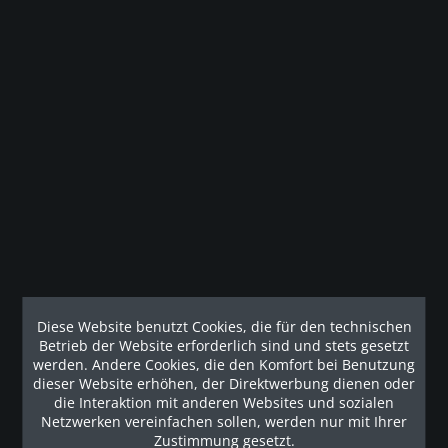
Beschreibung
Studiomodell Precor EFX ® 835 mit Converging CrossRamp
® Profi Elliptical Fitness...
mehr
Technische Details
Geräteeigenschaften Abdeckungen Intelligente
Abdeckungen über der Rampe, dem...
mehr
Diese Website benutzt Cookies, die für den technischen
Kunden haben sich ebenfalls angesehen
Betrieb der Website erforderlich sind und stets gesetzt
werden. Andere Cookies, die den Komfort bei Benutzung
Unsere Referenzen
dieser Website erhöhen, der Direktwerbung dienen oder
die Interaktion mit anderen Websites und sozialen
Netzwerken vereinfachen sollen, werden nur mit Ihrer
Zustimmung gesetzt.