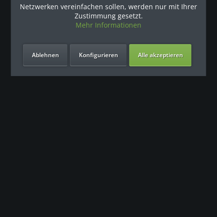
Unsere Referenzen
Netzwerken vereinfachen sollen, werden nur mit Ihrer
Zustimmung gesetzt.
Mehr Informationen
Ablehnen
Konfigurieren
Alle akzeptieren
Unsere Vorteile
Kontakt
Unser Support freut sich auf Sie