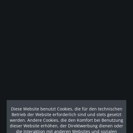
Gesetzliche Gewährleistung
Beschreibung
Die stämmige Konstruktion und viele andere spezifische
Merkmale garantieren eine gute...
mehr
Technische Details
Länge 260 cm Breite 195 cm Höhe 210 cm Gewicht 325...
mehr
Diese Website benutzt Cookies, die für den technischen
Betrieb der Website erforderlich sind und stets gesetzt
werden. Andere Cookies, die den Komfort bei Benutzung
Kunden haben sich ebenfalls angesehen
dieser Website erhöhen, der Direktwerbung dienen oder
die Interaktion mit anderen Websites und sozialen