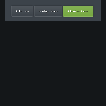
Ablehnen
Konfigurieren
Alle akzeptieren
Unsere Vorteile
Kontakt
Unser Support freut sich auf Sie
0049 (0) 7931 992 9834
info@fitness-leasing.com
Service