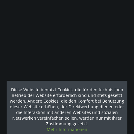
Beschreibung
Die Pro Clubline Series II wurde entwickelt, um ein
intensives Training bei gleichzeitiger...
mehr
Technische Details
Technische Spezifikationen Vollständig kommerziell
bewertet Inklusive Instruktionsplakat...
mehr
Diese Website benutzt Cookies, die für den technischen
Betrieb der Website erforderlich sind und stets gesetzt
Unsere Referenzen
werden. Andere Cookies, die den Komfort bei Benutzung
dieser Website erhöhen, der Direktwerbung dienen oder
die Interaktion mit anderen Websites und sozialen
Netzwerken vereinfachen sollen, werden nur mit Ihrer
Zustimmung gesetzt.
Mehr Informationen