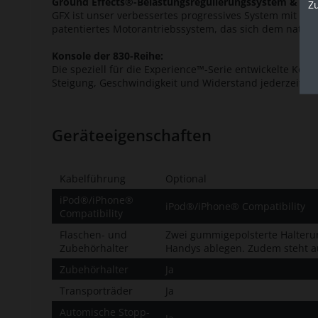
Ground Effects®-Belastungsregulierungssystem & Int
Z
GFX ist unser verbessertes progressives System mit Stoß
patentiertes Motorantriebssystem, das sich dem natürli
Konsole der 830-Reihe:
Die speziell für die Experience™-Serie entwickelte Ko
Steigung, Geschwindigkeit und Widerstand jederzeit selb
Geräteeigenschaften
Kabelführung
Optional
iPod®/iPhone®
iPod®/iPhone® Compatibility
Compatibility
Flaschen- und
Zwei gummigepolsterte Halterun
Zubehörhalter
Handys ablegen. Zudem steht au
Zubehörhalter
Ja
Transporträder
Ja
Automische Stopp-