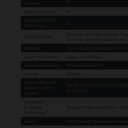
Ja
Funktion
Wendbares Deck
Ja
Ground Effects®-
Ja
Technologie
Mit dem am Stopp-Schalter ange
Notausschalter
zum Halt. Sicherheitsband und 
Rahmen
Das neue Rahmendesign führt z
Upper handlebars
Upper handlebars
Widerstandsstufen
Widerstandsstufen
Storage
Storage
Ground Effects®
Neues und verbessertes progres
Impact Control
ermöglicht.
System
Integrated
Footplant
Passt sich dem natürlichen Schr
Technology™
Rollen
Kegelförmige Stahlrollen sorge