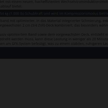
itet mit einem neuen, hocheffizienten Wechselstrominduktionsmoto
ablauf bietet.
54 kg (1.000 lb) Schubkraft und wird im Kompressionsmodus betri
band mit optimierter, in das Material integrierter Schmierung, exkl
rgewachsten 2 cm (3/4 Zoll)-Deck kombiniert, das besonders währ
usiv optimiertem Band sowie dem vorgewachsten Deck, entsteht e
edreht werden muss, kann diese Leistung in weniger als 20 Minu
en am GFX-System befestigt, was zu einem stabilen, ruhigeren La