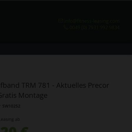
info@fitness-leasing.com
0049 (0) 7931 992 9834
ufband TRM 781 - Aktuelles Precor
Gratis Montage
r
SW10252
Leasing ab
20 €