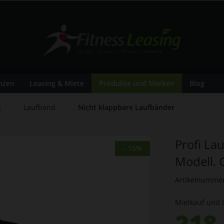
nzen
Leasing & Miete
Produkte und Marken
Blog
g
Laufband
Nicht klappbare Laufbänder
Profi La
- 15%
Modell. 
Artikelnumme
Mietkauf und 
218,