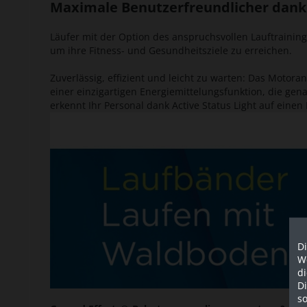
Maximale Benutzerfreundlicher dank 
Läufer mit der Option des anspruchsvollen Lauftraini
um ihre Fitness- und Gesundheitsziele zu erreichen.
Zuverlässig, effizient und leicht zu warten: Das Motor
einer einzigartigen Energiemittelungsfunktion, die gen
erkennt Ihr Personal dank Active Status Light auf eine
Di
We
d
D
so