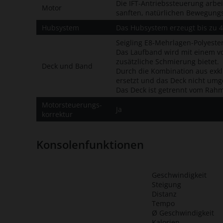
Die IFT-Antriebssteuerung arbe
Motor
sanften, natürlichen Bewegungs
Hubsystem
Das Hubsystem erzeugt bis zu 4
Seigling E8-Mehrlagen-Polyester
Das Laufband wird mit einem vo
zusätzliche Schmierung bietet.
Deck und Band
Durch die Kombination aus exkl
ersetzt und das Deck nicht umg
Das Deck ist getrennt vom Rahm
Motorsteuerungs-
Ja
korrektur
Konsolenfunktionen
Geschwindigkeit
Steigung
Distanz
Tempo
Ø Geschwindigkeit
Kalorien