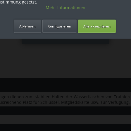
egrated Footplant Technology™:
ustimmung gesetzt.
dämpfung, das intensive Fußauftritte absorbiert und ein starkes u
Mehr Informationen
chen Laufschritt anpasst, die Belastung auf die Gelenke verringer
Ich bin Privatkunde
Ablehnen
Konfigurieren
Alle akzeptieren
nsole der 830-Reihe zeichnet sich durch eine benutzerfreundliche 
st justieren kann. Dabei nutzt die Konsole ein LED-Display, auf de
gen dienen zum stabilen Halten der Wasserflaschen von Trainier
sreichend Platz für Schlüssel, Mitgliedskarte usw. zur Verfügung.