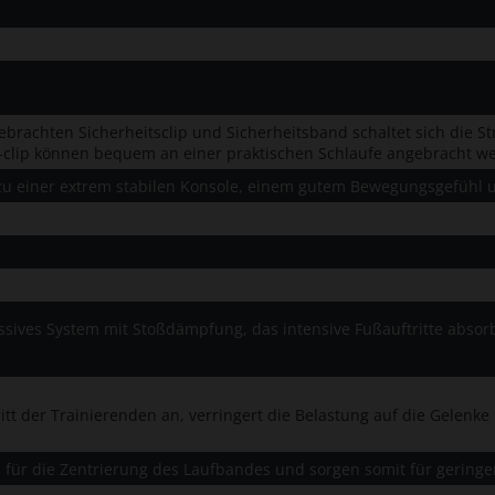
brachten Sicherheitsclip und Sicherheitsband schaltet sich die 
-clip können bequem an einer praktischen Schlaufe angebracht we
u einer extrem stabilen Konsole, einem gutem Bewegungsgefühl u
sives System mit Stoßdämpfung, das intensive Fußauftritte absorbi
itt der Trainierenden an, verringert die Belastung auf die Gelenk
n für die Zentrierung des Laufbandes und sorgen somit für geri