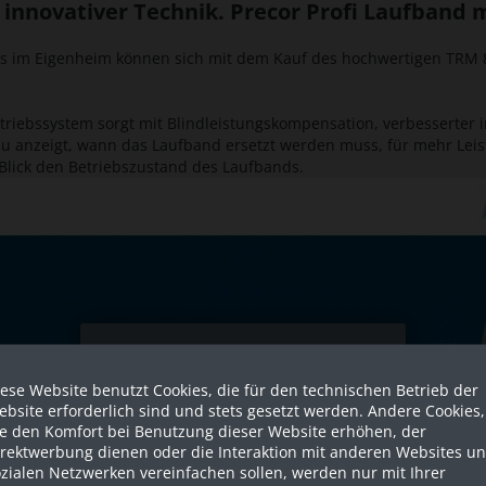
innovativer Technik. Precor Profi Laufband 
ngs im Eigenheim können sich mit dem Kauf des hochwertigen TRM 8
antriebssystem sorgt mit Blindleistungskompensation, verbesserte
au anzeigt, wann das Laufband ersetzt werden muss, für mehr Leist
n Blick den Betriebszustand des Laufbands.
Sind Sie als Firma hier?
ese Website benutzt Cookies, die für den technischen Betrieb der
Dies ist ein Händler Shop, Preise
bsite erforderlich sind und stets gesetzt werden. Andere Cookies,
werden in NETTO ausgespielt!
ie den Komfort bei Benutzung dieser Website erhöhen, der
irektwerbung dienen oder die Interaktion mit anderen Websites u
zialen Netzwerken vereinfachen sollen, werden nur mit Ihrer
Ja ich bin eine Firma