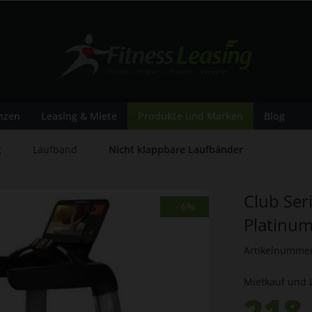
nzen
Leasing & Miete
Produkte und Marken
Blog
g
Laufband
Nicht klappbare Laufbänder
Club Ser
- 6%
Platinum
Artikelnumme
Mietkauf und 
218,