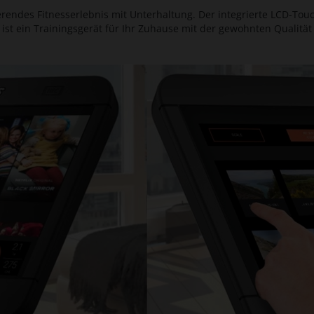
erendes Fitnesserlebnis mit Unterhaltung. Der integrierte LCD-Tou
ist ein Trainingsgerät für Ihr Zuhause mit der gewohnten Qualität 