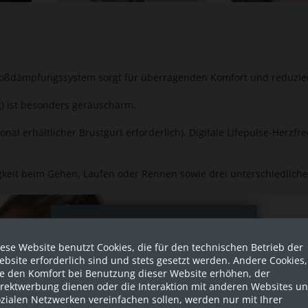
ämpfungssystem sorgt für überragenden Komfort und reduziert 
ng) ist besonders geräuscharm.
erhältlicher Brustgurt erforderlich). Digitale Lifepulse-Herzfr
keit beim Gehen, Laufen oder Rennen sowie drei unterschiedliche
Sind Sie als Firma hier?
ese Website benutzt Cookies, die für den technischen Betrieb der
Dies ist ein Händler Shop, Preise
bsite erforderlich sind und stets gesetzt werden. Andere Cookies,
werden in NETTO ausgespielt!
ie den Komfort bei Benutzung dieser Website erhöhen, der
irektwerbung dienen oder die Interaktion mit anderen Websites u
zialen Netzwerken vereinfachen sollen, werden nur mit Ihrer
Ja ich bin eine Firma