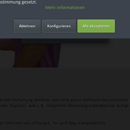
ustimmung gesetzt.
Mehr Informationen
Ich bin Privatkunde
Ablehnen
Konfigurieren
Alle akzeptieren
sender Forschung darüber, was eine gleich bleibend faszinierende 
ler Features, wie z. B. integrierte Streaming-Videodienste, bringt 
ven Strecken von Lifescape, TV- und App-Kompatibilität