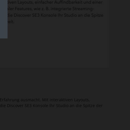
Erfahrung ausmacht. Mit interaktiven Layouts,
die Discover SE3 Konsole Ihr Studio an die Spitze der