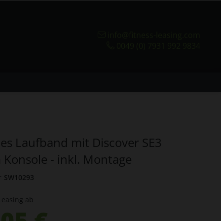
info@fitness-leasing.com
0049 (0) 7931 992 9834
ies Laufband mit Discover SE3
 Konsole - inkl. Montage
r
SW10293
Leasing ab
05 €