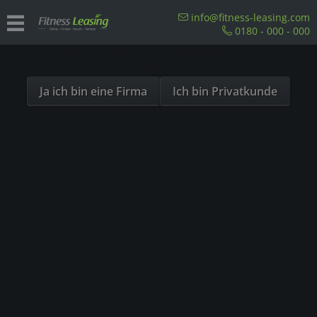
Sind Sie als Firma hier?
info@fitness-leasing.com
0180 - 000 - 000
Dies ist ein Händler Shop, Preise werden in NETTO
Overview
Precor
ausgespielt!
Ja ich bin eine Firma
Ich bin Privatkunde
- 23%