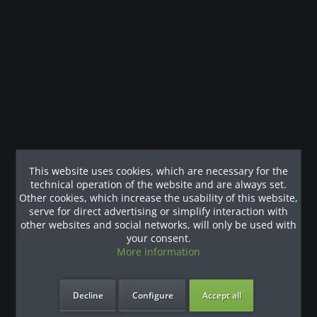
Description
Der Kabelzug der 304-Latzugstation ist so angebracht,
dass der Benutzer die Bewegung bequem vor...
more
Customers also viewed
Our References
This website uses cookies, which are necessary for the
technical operation of the website and are always set.
Other cookies, which increase the usability of this website,
serve for direct advertising or simplify interaction with
other websites and social networks, will only be used with
your consent.
More information
Decline
Configure
Accept all