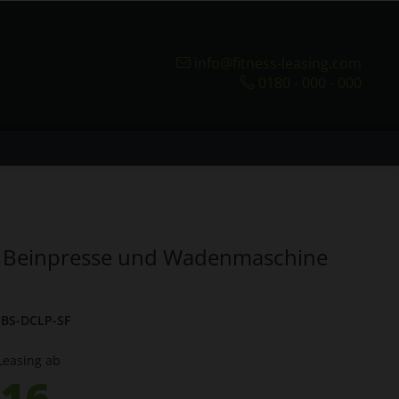
info@fitness-leasing.com
0180 - 000 - 000
l Beinpresse und Wadenmaschine
BS-DCLP-SF
Leasing ab
.16