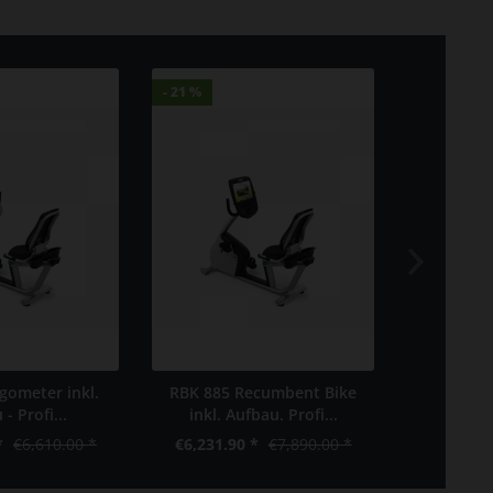
- 21 %
- 21 %
gometer inkl.
RBK 885 Recumbent Bike
Apollo 740
- Profi...
inkl. Aufbau. Profi...
ge
*
€6,610.00 *
€6,231.90 *
€7,890.00 *
€10,500.0