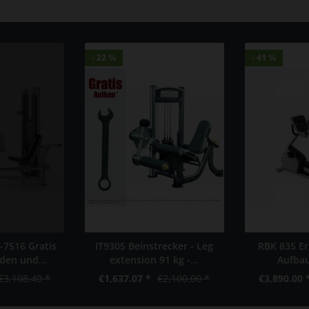
- 22 %
- 22 %
- 41 %
- 41 %
-7516 Gratis
IT9305 Beinstrecker - Leg
RBK 835 Er
den und...
extension 91 kg -...
Aufbau 
€3,108.40 *
€1,637.07 *
€2,100.00 *
€3,890.00 