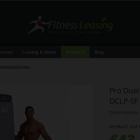
rences
Leasing & Miete
Products
Blog
Multistationen
Pro Dua
DCLP-SF
Ordernumber
Mietkauf und 
€43