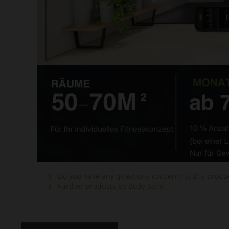
Do you have any questions concerning this produ
Further products by Body Solid