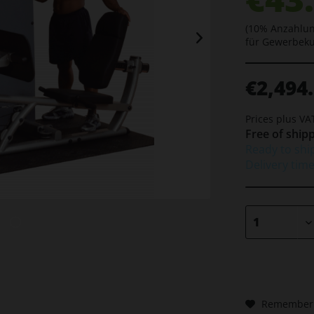
(10% Anzahlun
für Gewerbek
€2,494.
Prices plus V
Free of shipp
Ready to shi
Delivery tim
Remember