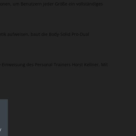
ionen, um Benutzern jeder Größe ein vollständiges
ik aufweisen, baut die Body-Solid Pro-Dual
e Einweisung des Personal Trainers Horst Kellner. Mit
y