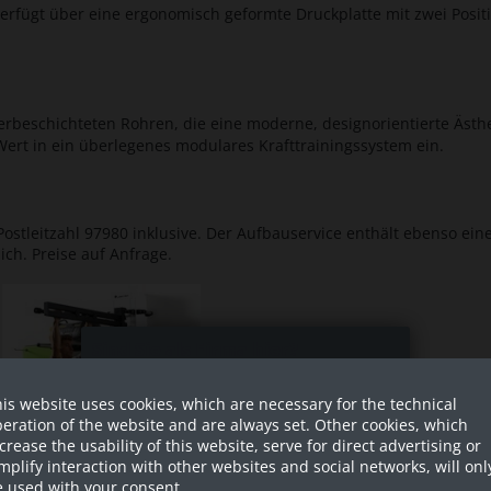
verfügt über eine ergonomisch geformte Druckplatte mit zwei Posit
eschichteten Rohren, die eine moderne, designorientierte Ästhet
rt in ein überlegenes modulares Krafttrainingssystem ein.
ostleitzahl 97980 inklusive. Der Aufbauservice enthält ebenso ein
ich. Preise auf Anfrage.
Sind Sie als Firma hier?
is website uses cookies, which are necessary for the technical
Dies ist ein Händler Shop, Preise
eration of the website and are always set. Other cookies, which
werden in NETTO ausgespielt!
crease the usability of this website, serve for direct advertising or
mplify interaction with other websites and social networks, will onl
Ja ich bin eine Firma
 used with your consent.