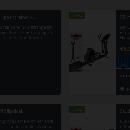
- 3 %
- 3 %
lipsentrainer -...
E5 m
nstellbarer Schrittlänge ist
Der E
ktives Ganzkörpertraining zu
ein v
 mit einem Knopfdruck...
Hause
€5,
Zum
R
- 7 %
- 7 %
Elliptical...
Stud
gibt es eine Profi Variante
PERF
oss-Trainer. In dieses Gerät
opti