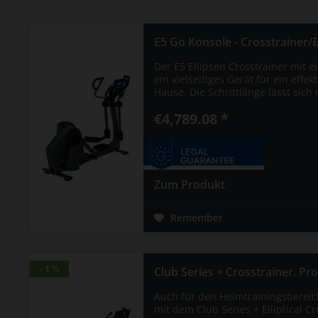
E5 Go Konsole - Crosstrainer/El
Der E5 Ellipsen Crosstrainer mit ei
ein vielseitiges Gerät für ein effe
Hause. Die Schrittlänge lässt sich
€4,789.08 *
Zum Produkt
Remember
- 1 %
- 1 %
Club Series + Crosstrainer. Profi 
Auch für den Heimtrainingsbereich 
mit dem Club Series + Elliptical Cr