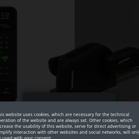
Sind Sie als Firma hier?
is website uses cookies, which are necessary for the technical
Dies ist ein Händler Shop, Preise
eration of the website and are always set. Other cookies, which
werden in NETTO ausgespielt!
crease the usability of this website, serve for direct advertising or
mplify interaction with other websites and social networks, will onl
Ja ich bin eine Firma
 used with your consent.