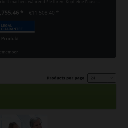
Arbeit machen, während Sie Ihrem Kopf eine Pause...
,755.46 *
€11,508.40 *
 Produkt
emember
Products per page