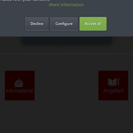
More information
Ich bin Privatkunde
Decline
Configure
Accept all