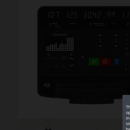
Th
op
in
si
be