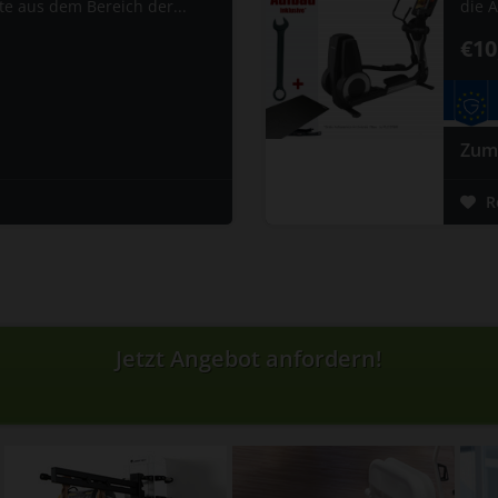
te aus dem Bereich der...
die 
€10
Zum
R
Jetzt Angebot anfordern!