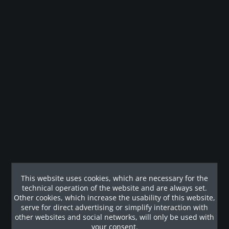
Remember
Zum Produkt
- 29 %
- 29 %
Elliptical Fitness Crosstrainer EFX 833....
This website uses cookies, which are necessary for the
technical operation of the website and are always set.
Der EFX® 833 mit Converging CrossRamp® kombiniert
Zuverlässigkeit mit einem natürlichen Trainingsgefühl und
Other cookies, which increase the usability of this website,
ist somit der ideale Crosstrainer für jedes
serve for direct advertising or simplify interaction with
Fitnessstudio. Precor steht für Zuverlässigkeit und Service -
other websites and social networks, will only be used with
das spiegelt sich auch...
your consent.