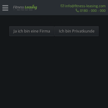
Sind Sie als Firma hier?
info@fitness-leasing.com
0180 - 000 - 000
Dies ist ein Händler Shop, Preise werden in NETTO
Precor Crosstrainer
ausgespielt!
Ja ich bin eine Firma
Ich bin Privatkunde