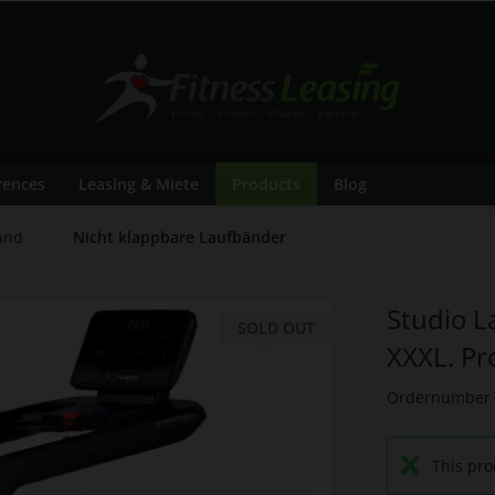
rences
Leasing & Miete
Products
Blog
and
Nicht klappbare Laufbänder
Studio L
SOLD OUT
XXXL. Pr
Ordernumber
This pro