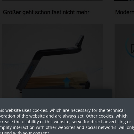
Sind Sie als Firma hier?
is website uses cookies, which are necessary for the technical
Dies ist ein Händler Shop, Preise
eration of the website and are always set. Other cookies, which
werden in NETTO ausgespielt!
crease the usability of this website, serve for direct advertising or
mplify interaction with other websites and social networks, will onl
Ja ich bin eine Firma
 used with your consent.