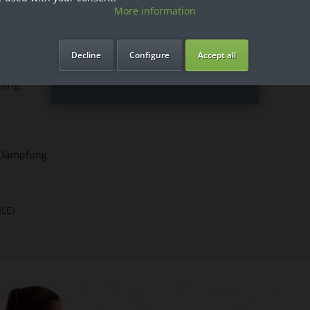
More information
Ich bin Privatkunde
Decline
Configure
Accept all
ning.
 Dämpfung
LE)