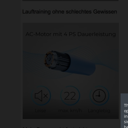
Th
op
in
si
be