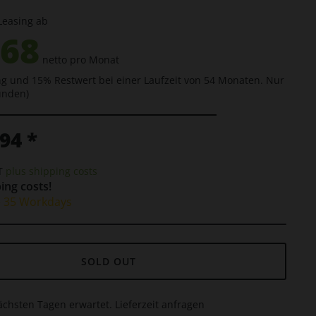
Leasing ab
.68
netto pro Monat
g und 15% Restwert bei einer Laufzeit von 54 Monaten. Nur
unden)
94 *
AT
plus shipping costs
ing costs!
e 35 Workdays
SOLD OUT
ächsten Tagen erwartet. Lieferzeit anfragen