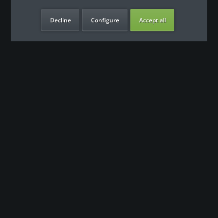
Decline
Configure
Accept all
our benefits
Contact
Our support team looks forward to hearing from you
0180 - 000 - 000
info@fitness-leasing.com
Shop service