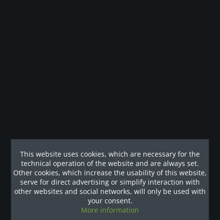
Legal guarantee
Description
Wenn Sie auf der Suche nach einem Laufband mit dem
perfekten Verhältnis aus Haltbarkeit,...
more
Customers also viewed
This website uses cookies, which are necessary for the
Our References
technical operation of the website and are always set.
Other cookies, which increase the usability of this website,
serve for direct advertising or simplify interaction with
other websites and social networks, will only be used with
your consent.
More information