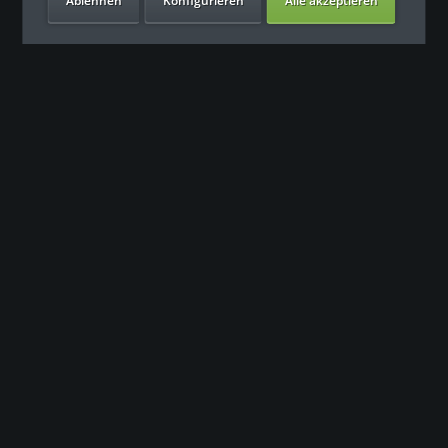
Ablehnen
Konfigurieren
Alle akzeptieren
Unsere Vorteile
Контакт
Наша команда поддержки с нетерпением ждет вашего
обращения.
0049 (0) 7931 992 9834
info@fitness-leasing.com
Сервис
Информация
Newsletter
Запросить предложение или воспользоваться