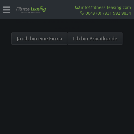
Sind Sie als Firma hier?
info@fitness-leasing.com
0049 (0) 7931 992 9834
Dies ist ein Händler Shop, Preise werden in NETTO
Übersicht
Precor
ausgespielt!
Ja ich bin eine Firma
Ich bin Privatkunde