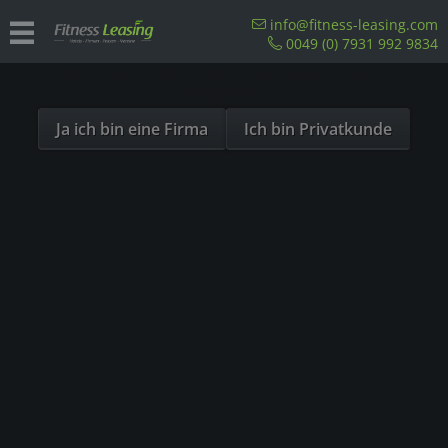
Sind Sie als Firma hier?
info@fitness-leasing.com
0049 (0) 7931 992 9834
Dies ist ein Händler Shop, Preise werden in NETTO
Übersicht
Precor
ausgespielt!
Ja ich bin eine Firma
Ich bin Privatkunde
- 23%