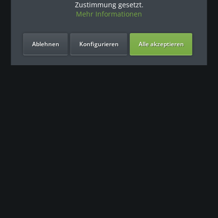
Zustimmung gesetzt.
Mehr Informationen
Ablehnen
Konfigurieren
Alle akzeptieren
Unsere Vorteile
Kontakt
Unser Support freut sich auf Sie
0049 (0) 7931 992 9834