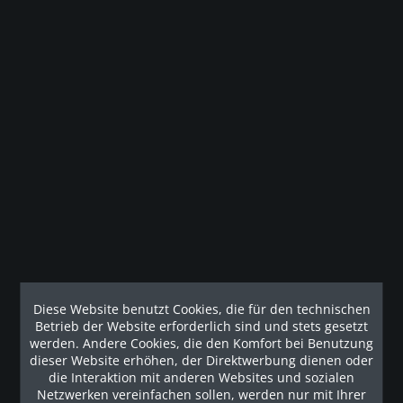
Beschreibung
Der EFX® 833 mit Converging CrossRamp® kombiniert
Zuverlässigkeit mit einem natürlichen...
mehr
Technische Details
Geräteeigenschaften Abdeckungen Intelligente
Abdeckungen über der Rampe, dem...
mehr
Diese Website benutzt Cookies, die für den technischen
Betrieb der Website erforderlich sind und stets gesetzt
Kunden haben sich ebenfalls angesehen
werden. Andere Cookies, die den Komfort bei Benutzung
dieser Website erhöhen, der Direktwerbung dienen oder
Unsere Referenzen
die Interaktion mit anderen Websites und sozialen
Netzwerken vereinfachen sollen, werden nur mit Ihrer