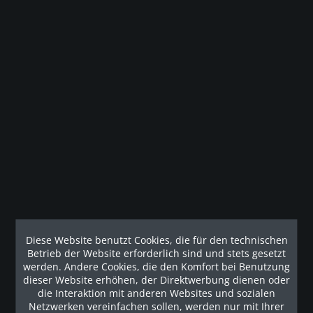
Beschreibung
Wenn Sie auf der Suche nach einem Crosstrainer mit dem
perfekten Verhältnis aus Haltbarkeit,...
mehr
Technische Details
Geräteeigenschaften Farbe Rahmen: Gloss Metallic Silver
Black Pearl...
mehr
Diese Website benutzt Cookies, die für den technischen
Betrieb der Website erforderlich sind und stets gesetzt
Kunden haben sich ebenfalls angesehen
werden. Andere Cookies, die den Komfort bei Benutzung
dieser Website erhöhen, der Direktwerbung dienen oder
Unsere Referenzen
die Interaktion mit anderen Websites und sozialen
Netzwerken vereinfachen sollen, werden nur mit Ihrer