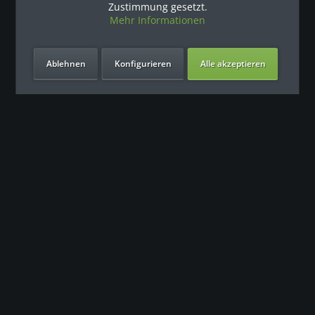
Zustimmung gesetzt.
Mehr Informationen
Ablehnen
Konfigurieren
Alle akzeptieren
Unsere Vorteile
Kontakt
Unser Support freut sich auf Sie
0049 (0) 7931 992 9834