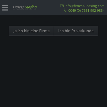
Sind Sie als Firma hier?
info@fitness-leasing.com
0049 (0) 7931 992 9834
Dies ist ein Händler Shop, Preise werden in NETTO
Übersicht
Precor
ausgespielt!
Ja ich bin eine Firma
Ich bin Privatkunde
- 23%