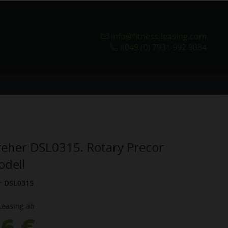
info@fitness-leasing.com
0049 (0) 7931 992 9834
eher DSL0315. Rotary Precor
odell
r
DSL0315
Leasing ab
6 €