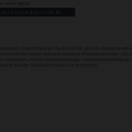
ss White (Weiß)
 cm L x 163 cm B (53” L x 64” B)
verkleidete Gewichtsblöcke, die den ASTM- und EN-Standards entsp
ewichtsscheibe besitzt selbstschmierende Präzisionsbuchsen. Die
en und poliert, mit korrosionsbeständiger Leichtlaufbeschichtung
wichte aus der Sitzposition heraus zu erleichtern.