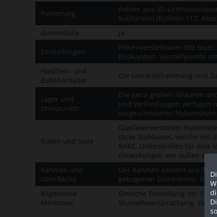
Polster aus 3D-Urethanschau
Polsterung
Kalifornien (Bulletin 117, Ab
Gummifüße
Ja
Höhenverstellbarer Sitz muss 
Einstellungen
Endkappen. Verstellpunkte sin
Flaschen- und
Die Getränkehalterung und Zub
Zubehörhalter
Die extra großen, linearen u
Lager und
und Verbindungen verfügen üb
Drehpunkte
vorgeschmierten Nylonhülsen
Glasfaserverstärkte Nylonroll
dicke Stahlkabel, welche mit 
Rollen und Seile
BARE. Umlenkrollen für eine 
Einwirkungen von außen zu v
Rahmen und
Der Rahmen besteht aus 3 mm 
Di
Oberfläche
gebogenen Stahlrohren. Die O
We
d
Allgemeine
Einfache Einstellung der Start
D
Merkmale
Muskelbeanspruchung. Gewicht
so