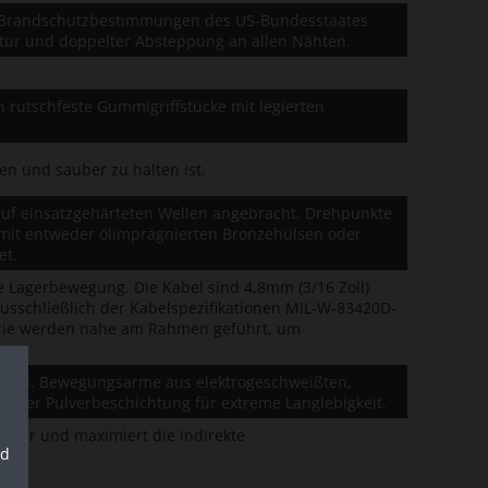
en Brandschutzbestimmungen des US-Bundesstaates
uktur und doppelter Absteppung an allen Nähten.
 rutschfeste Gummigriffstücke mit legierten
en und sauber zu halten ist.
 auf einsatzgehärteten Wellen angebracht. Drehpunkte
 mit entweder ölimprägnierten Bronzehülsen oder
et.
ge Lagerbewegung. Die Kabel sind 4,8mm (3/16 Zoll)
ausschließlich der Kabelspezifikationen MIL-W-83420D-
strie werden nahe am Rahmen geführt, um
rohren. Bewegungsarme aus elektrogeschweißten,
elter Pulverbeschichtung für extreme Langlebigkeit.
nutzer und maximiert die indirekte
nd