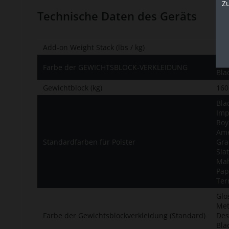
Z
Technische Daten des Geräts
Add-on Weight Stack (lbs / kg)
5 lb
Paz
Farbe der GEWICHTSBLOCK-VERKLEIDUNG
Bla
Gewichtblock (kg)
160
Bla
Imp
Roy
Ame
Standardfarben für Polster
Gra
Sla
Mah
Pap
Ter
Glos
Met
Farbe der Gewichtsblockverkleidung (Standard)
Des
Bla