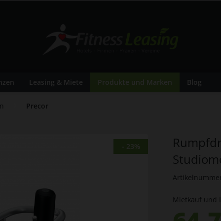
nzen
Leasing & Miete
Produkte und Marken
Blog
en
Precor
Rumpfdr
- 23%
Studiom
Artikelnumme
Mietkauf und 
64,7