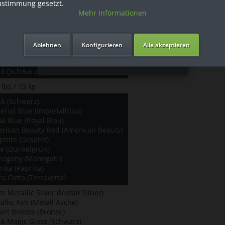
ustimmung gesetzt.
Mehr Informationen
Ich bin Privatkunde
Ablehnen
Konfigurieren
Alle akzeptieren
s / 2.3 kg
ifikblau
ck (Schwarz)
 lbs / 73 kg
ck (Schwarz)
erial Blue (Imperialblau)
al Blue (Royal Blau)
rican Beauty Red (American Beauty)
phite (Graphit)
te (Dunkelgrün)
ogany (Mahogani)
rika (Paprika)
ra Cotta (Terrakotta)
s Metallic Silver (Metall Silber)
allic Ash (Metall Asche)
ert Bronze (Bronze)
ck Magic Gloss (Schwarz)