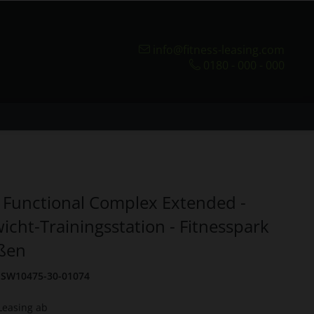
info@fitness-leasing.com
0180 - 000 - 000
Functional Complex Extended -
icht-Trainingsstation - Fitnesspark
ußen
SW10475-30-01074
Leasing ab