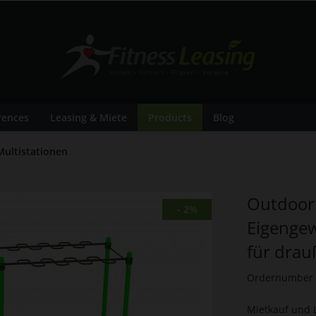
rences
Leasing & Miete
Products
Blog
Multistationen
Outdoor 
- 2%
Eigengew
für dra
Ordernumber
Mietkauf und 