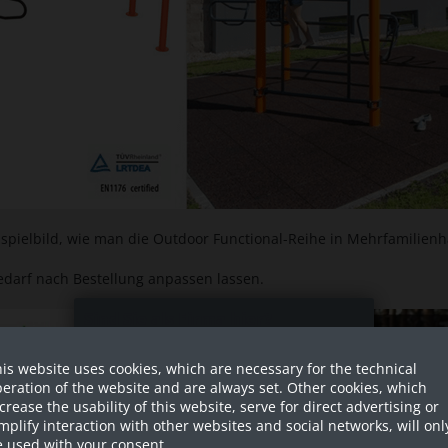
Beispielbild, wie man die Outdoor Functional-Reihe in Mehrfamilien
Bedarf nach Bestellung anpassen lassen.
Sind Sie als Firma hier?
is website uses cookies, which are necessary for the technical
Dies ist ein Händler Shop, Preise
eration of the website and are always set. Other cookies, which
werden in NETTO ausgespielt!
crease the usability of this website, serve for direct advertising or
mplify interaction with other websites and social networks, will onl
Ja ich bin eine Firma
 used with your consent.