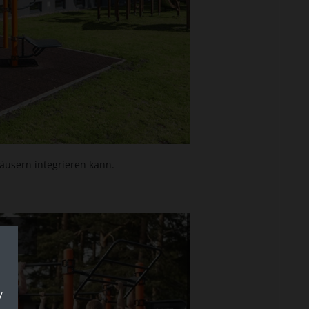
häusern integrieren kann.
y