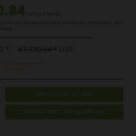
0.84
netto pro Monat
g und 15% Restwert bei einer Laufzeit von 54 Monaten. Nur
unden)
3 *
€7,739.64 *
UVP
AT
plus shipping costs
e 7 Workdays
0049 (0) 7931 992 9834
Mietkauf oder Leasing Anfrage