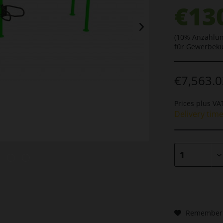
€13
(10% Anzahlun
für Gewerbek
€7,563.0
Prices plus V
Delivery tim
Remember