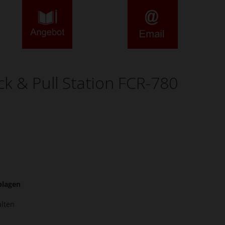
 & Pull Station FCR-780
blagen
alten