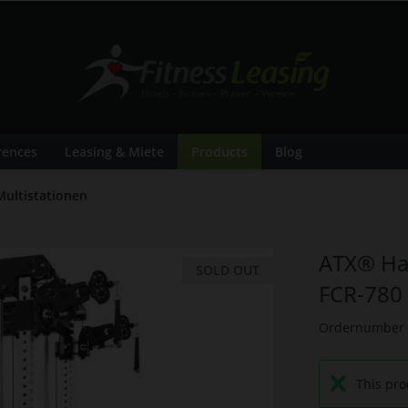
rences
Leasing & Miete
Products
Blog
Multistationen
ATX® Har
SOLD OUT
- 5%
FCR-780
Ordernumber
This pro