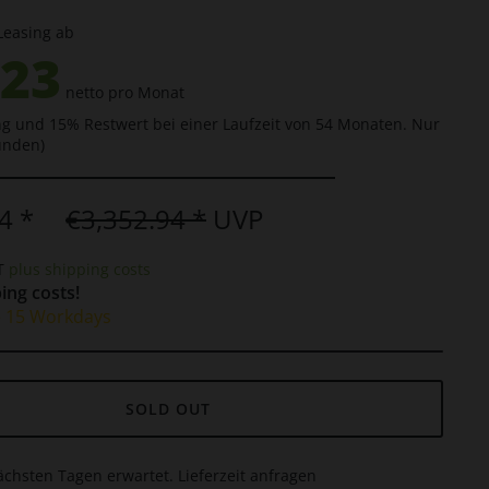
Leasing ab
.23
netto pro Monat
g und 15% Restwert bei einer Laufzeit von 54 Monaten. Nur
unden)
4 *
€3,352.94 *
UVP
AT
plus shipping costs
ing costs!
e 15 Workdays
SOLD OUT
ächsten Tagen erwartet. Lieferzeit anfragen