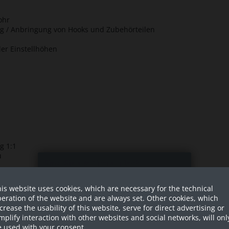
ohr
ng / Anbringung von Hooks und Zubehörteilen
er Einstellhöhen
g 1:1
u
Sind Sie als Firma hier?
is website uses cookies, which are necessary for the technical
Dies ist ein Händler Shop, Preise
oss)
eration of the website and are always set. Other cookies, which
werden in NETTO ausgespielt!
l in der Höhe verschraubbar
crease the usability of this website, serve for direct advertising or
mplify interaction with other websites and social networks, will onl
nd und rutschsicher
Ja ich bin eine Firma
 used with your consent.