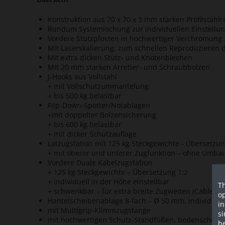
Konstruktion aus 70 x 70 x 3 mm starken Profilstahlr
Rundum Systemlochung zur individuellen Einstellu
Vordere Stützpfosten in hochwertiger Verchromung
Mit Laserskalierung, zum schnellen Reproduzieren d
Mit extra dicken Stütz- und Knotenblechen
Mit 20 mm starken Arretier- und Schraubbolzen
J-Hooks aus Vollstahl
+ mit Vollschutzummantelung
+ bis 500 kg belastbar
Filp-Down-Spotter/Notablagen
+mit doppelter Bolzensicherung
+ bis 600 kg belastbar
+ mit dicker Schutzauflage
Latzugstation mit 125 kg Steckgewichte - Übersetzun
+ mit oberer und unterer Zugfunktion – ohne Umba
Vordere Duale Kabelzugstation
+ 125 kg Steckgewichte – Übersetzung 1:2
+ individuell in der Höhe einstellbar
Th
+ schwenkbar – für extra breite Zugweiten (Cable-Cr
op
Hantelscheibenablage 8-fach – Ø 50 mm, individuel
in
mit Multigrip-Klimmzugstange
si
mit hochwertigen Schutz-Standfüßen, bodenschone
be