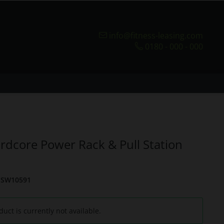
info@fitness-leasing.com
0180 - 000 - 000
dcore Power Rack & Pull Station
SW10591
duct is currently not available.