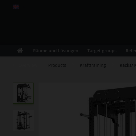
Englisch
Räume und Lösungen
Target groups
Refe
Overview
Products
Krafttraining
Racks/ 