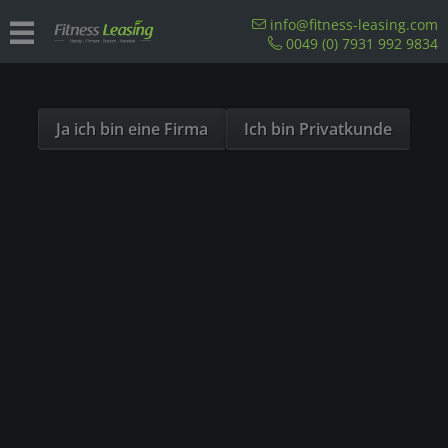
Sind Sie als Firma hier?
info@fitness-leasing.com
0049 (0) 7931 992 9834
Dies ist ein Händler Shop, Preise werden in NETTO
Matrix Laufband
ausgespielt!
Ja ich bin eine Firma
Ich bin Privatkunde
Matrix Laufband – strong, smart, beautiful
Die
Laufbänder von Matrix
vereinen herausragende Leistung,
leichte Bedienung, durchgängige Technologie und
Langlebigkeit. Matrix bietet eine vollständige Reihe von
Laufbändern für Fitnessstudios, Vereine, Hotels und
Sporthochschulen an.