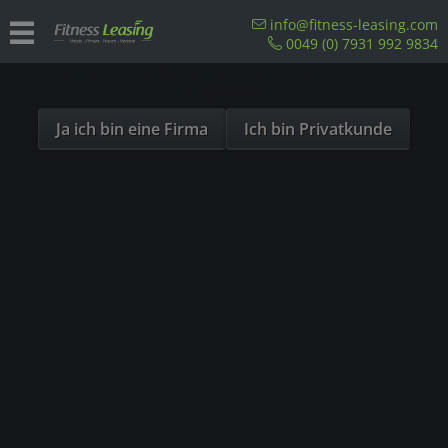
Sind Sie als Firma hier?
info@fitness-leasing.com
0049 (0) 7931 992 9834
Dies ist ein Händler Shop, Preise werden in NETTO
Life Fitness Laufband
ausgespielt!
Ja ich bin eine Firma
Ich bin Privatkunde