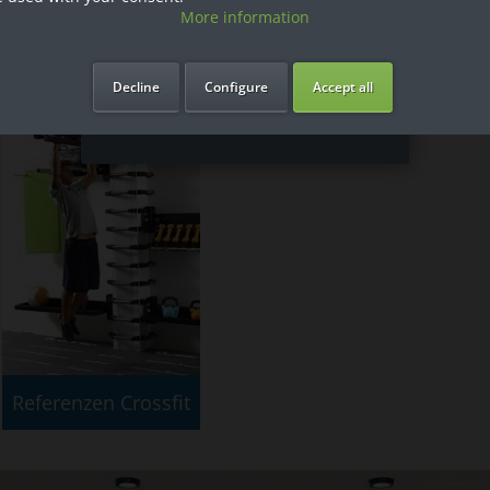
More information
taktieren Sie uns unter: T: 07931 9929834 oder Email:
hk@ptfit.de
Ich bin Privatkunde
Decline
Configure
Accept all
Referenzen Crossfit