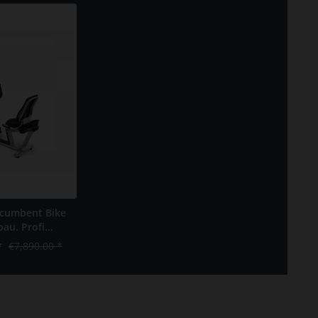
cumbent Bike
bau. Profi...
*
€7,890.00 *