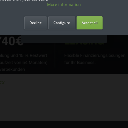
More information
Ich bin Privatkunde
Decline
Configure
Accept all
ct?