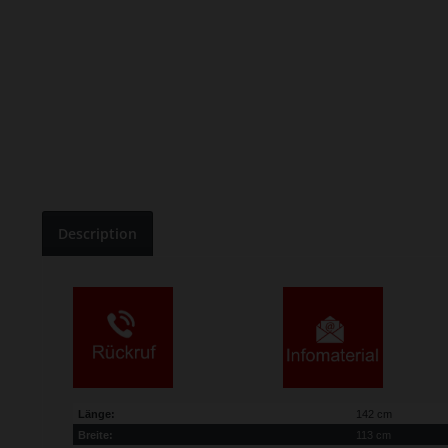
Description
Länge:
142 cm
Breite:
113 cm