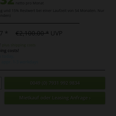
netto pro Monat
g und 15% Restwert bei einer Laufzeit von 54 Monaten. Nur
unden)
7 *
€2,100.00 *
UVP
AT
plus shipping costs
ing costs!
p today,
e appr. 1-3 workdays
0049 (0) 7931 992 9834
Mietkauf oder Leasing Anfrage