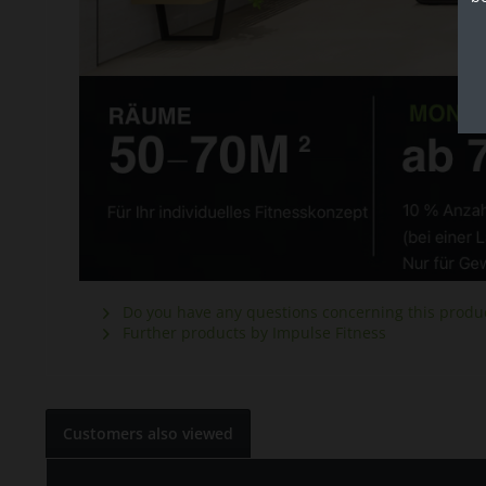
Do you have any questions concerning this produ
Further products by Impulse Fitness
Customers also viewed