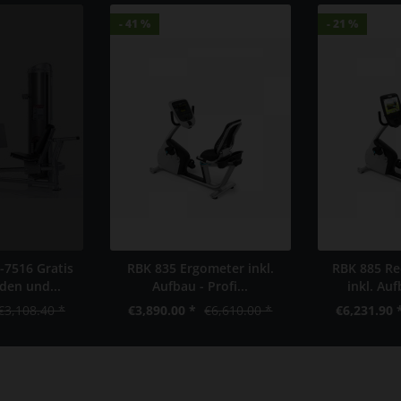
- 41 %
- 41 %
- 21 %
- 21 %
-7516 Gratis
RBK 835 Ergometer inkl.
RBK 885 Re
den und...
Aufbau - Profi...
inkl. Auf
€3,108.40 *
€3,890.00 *
€6,610.00 *
€6,231.90 