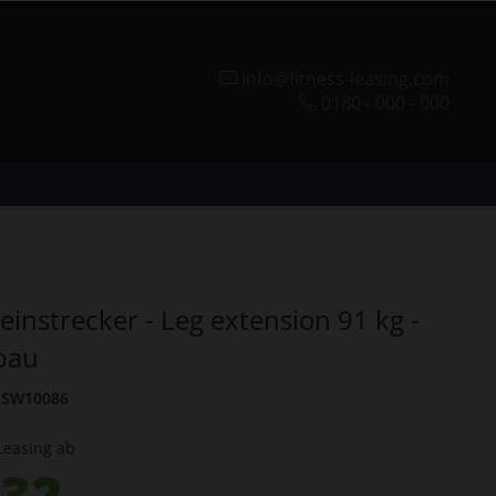
info@fitness-leasing.com
0180 - 000 - 000
einstrecker - Leg extension 91 kg -
fbau
SW10086
Leasing ab
.32