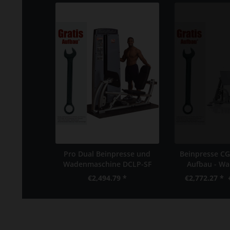
Pro Dual Beinpresse und
Beinpresse CG
Wadenmaschine DCLP-SF
Aufbau - Wa
€2,494.79 *
€2,772.27 *