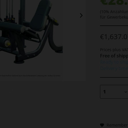
(10% Anzahlun
für Gewerbek
€1,637.0
Prices plus V
Free of shipp
Ready to shi
Delivery tim
Remember