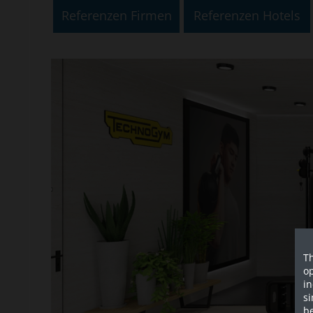
Referenzen Firmen
Referenzen Hotels
Th
op
in
si
be