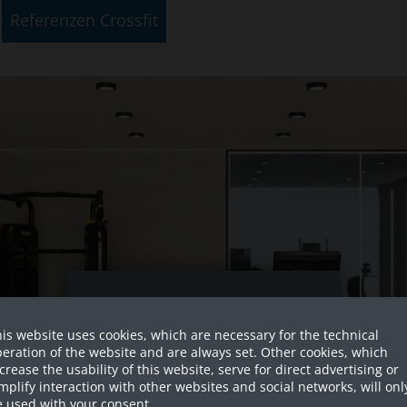
Referenzen Crossfit
Sind Sie als Firma hier?
is website uses cookies, which are necessary for the technical
Dies ist ein Händler Shop, Preise
eration of the website and are always set. Other cookies, which
werden in NETTO ausgespielt!
crease the usability of this website, serve for direct advertising or
mplify interaction with other websites and social networks, will onl
Ja ich bin eine Firma
 used with your consent.