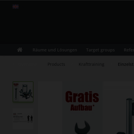
Englisch
Räume und Lösungen
Target groups
Refe
Overview
Products
Krafttraining
Einzels