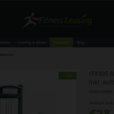
rences
Leasing & Miete
Products
Blog
tationen
IT9305 B
- 22%
inkl. Au
Ordernumber
Mietkauf und 
€28