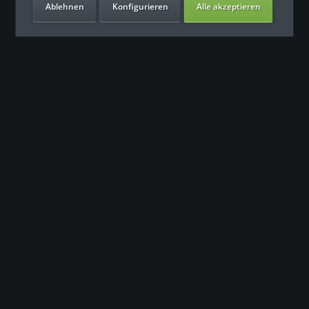
Ablehnen
Konfigurieren
Alle akzeptieren
Unsere Vorteile
Kontakt
Unser Support freut sich auf Sie
0049 (0) 7931 992 9834
info@fitness-leasing.com
Service
Informationen
Newsletter