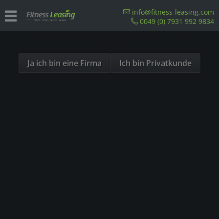
Sind Sie als Firma hier?
info@fitness-leasing.com
0049 (0) 7931 992 9834
Dies ist ein Händler Shop, Preise werden in NETTO
Übersicht
Precor
ausgespielt!
Ja ich bin eine Firma
Ich bin Privatkunde